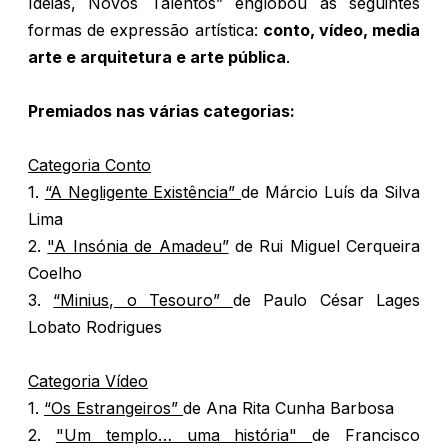
Ideias, Novos Talentos” englobou as seguintes
formas de expressão artística:
conto, vídeo, media
arte e arquitetura e arte pública
.
Premiados nas várias categorias:
Categoria Conto
1.
“A Negligente Existência”
de Márcio Luís da Silva
Lima
2.
"A Insónia de Amadeu”
de Rui Miguel Cerqueira
Coelho
3.
“Minius, o Tesouro”
de Paulo César Lages
Lobato Rodrigues
Categoria Vídeo
1.
“Os Estrangeiros”
de Ana Rita Cunha Barbosa
2.
"Um templo… uma história"
de Francisco