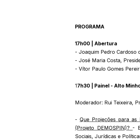
PROGRAMA
17h00 | Abertura
- Joaquim Pedro Cardoso d
- José Maria Costa, Presid
- Vítor Paulo Gomes Perei
1
7h30 | Painel - Alto Min
Moderador: Rui Teixeira, Pr
-
Que Projeções para as 
(Projeto DEMOSPIN)?
- 
Sociais, Jurídicas e Políti