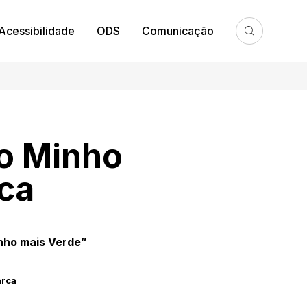
Acessibilidade
ODS
Comunicação
to Minho
ca
inho mais Verde”
arca