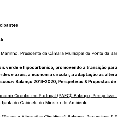
icipantes
ra
 Marinho, Presidente da Câmara Municipal de Ponte da Ba
ais verde e hipocarbónico, promovendo a transição para
erdes e azuis, a economia circular, a adaptação às alter
iscos»: Balanço 2014-2020, Perspetivas & Propostas de
nomia Circular em Portugal (PAEC): Balanço, Perspetivas
Adjunta do Gabinete do Ministro do Ambiente
 “Riscos e Alterações Climáticas”: Balanço, Perspetivas &