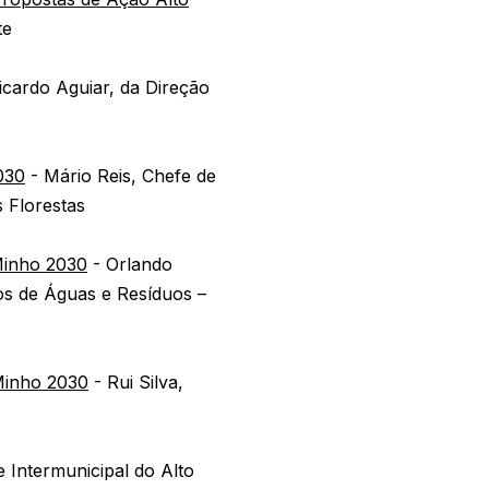
te
icardo Aguiar, da Direção
030
- Mário Reis, Chefe de
s Florestas
Minho 2030
- Orlando
os de Águas e Resíduos –
 Minho 2030
- Rui Silva,
 Intermunicipal do Alto