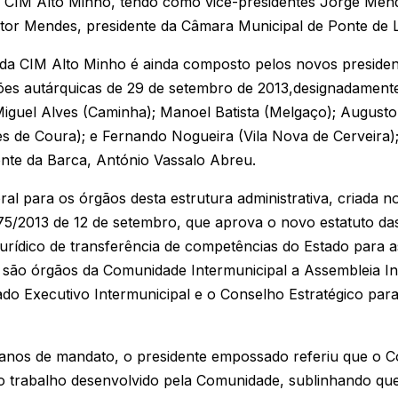
a CIM Alto Minho, tendo como vice-presidentes Jorge Men
ctor Mendes, presidente da Câmara Municipal de Ponte de L
 da CIM Alto Minho é ainda composto pelos novos preside
ições autárquicas de 29 de setembro de 2013,designadamen
 Miguel Alves (Caminha); Manoel Batista (Melgaço); Augus
s de Coura); e Fernando Nogueira (Vila Nova de Cerveira); 
nte da Barca, António Vassalo Abreu.
toral para os órgãos desta estrutura administrativa, criada 
 75/2013 de 12 de setembro, que aprova o novo estatuto das
urídico de transferência de competências do Estado para as
 são órgãos da Comunidade Intermunicipal a Assembleia In
iado Executivo Intermunicipal e o Conselho Estratégico pa
anos de mandato, o presidente empossado referiu que o C
o trabalho desenvolvido pela Comunidade, sublinhando que