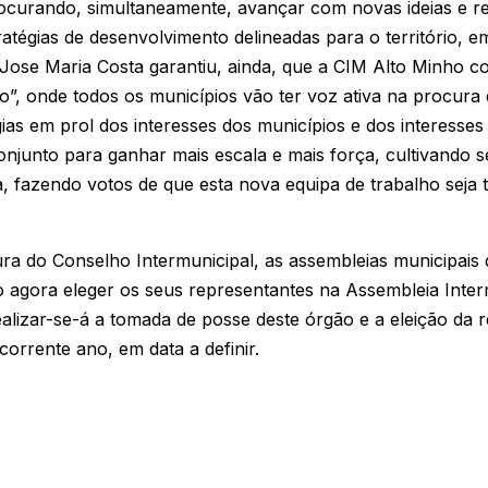
rocurando, simultaneamente, avançar com novas ideias e r
ratégias de desenvolvimento delineadas para o território, 
s. Jose Maria Costa garantiu, ainda, que a CIM Alto Minho 
go”, onde todos os municípios vão ter voz ativa na procura
ias em prol dos interesses dos municípios e dos interesses
onjunto para ganhar mais escala e mais força, cultivando s
ca, fazendo votos de que esta nova equipa de trabalho sej
dura do Conselho Intermunicipal, as assembleias municipais
 agora eleger os seus representantes na Assembleia Inter
alizar-se-á a tomada de posse deste órgão e a eleição da r
corrente ano, em data a definir.