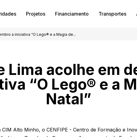
vidades
Projetos
Financiamento
Transportes
bro a iniciativa “O Lego® e a Magia de...
e Lima acolhe em 
ativa “O Lego® e a 
Natal”
 a CIM Alto Minho, o CENFIPE - Centro de Formação e Inov