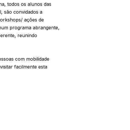
ma, todos os alunos das
al, são convidados a
s workshops/ ações de
m num programa abrangente,
ferente, reunindo
essoas com mobilidade
isitar facilmente esta