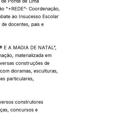
 de Ponte de Lima
ação "+REDE”- Coordenação,
bate ao Insucesso Escolar
 de docentes, pais e
EGO® E A MAGIA DE NATAL”,
inação, materializada em
diversas construções de
s com dioramas, esculturas,
s particulares,
versos construtores
eças, concursos e