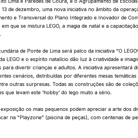
lto Lima e Paredes de Coura, e o Agrupamento de Escolas
 e 13 de dezembro, uma nova iniciativa no âmbito da oper
nto e Transversal do Plano Integrado e Inovador de Com
, em que se mistura LEGO, a magia de natal e a capacitação
.
ecundária de Ponte de Lima será palco da iniciativa "O L
 LEGO e o espírito natalício dão luz à criatividade e imag
para divertir crianças e adultos. A iniciativa apresentará 
entes cenários, distribuídas por diferentes mesas temática
re outras surpresas. Todas as construções são de coleçõe
s que levam este ‘hobby’ do lego muito a sério.
 exposição os mais pequenos podem apreciar a arte dos di
ncar na "Playzone” (piscina de peças), com centenas de p