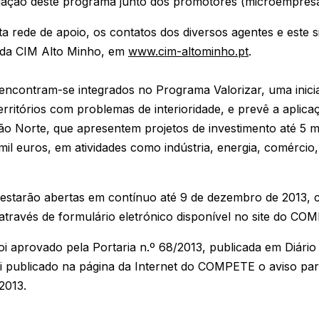
lgação deste programa junto dos promotores (microempresa
a rede de apoio, os contatos dos diversos agentes e este s
te da CIM Alto Minho, em
www.cim-altominho.pt
.
 encontram-se integrados no Programa Valorizar, uma inici
erritórios com problemas de interioridade, e prevê a aplic
o Norte, que apresentem projetos de investimento até 5 
mil euros, em atividades como indústria, energia, comércio,
estarão abertas em contínuo até 9 de dezembro de 2013, 
través de formulário eletrónico disponível no site do CO
 aprovado pela Portaria n.º 68/2013, publicada em Diário 
oi publicado na página da Internet do COMPETE o aviso pa
2013.