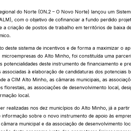
gional do Norte (ON.2 – O Novo Norte) lançou um Sistema
ALM), com o objetivo de cofinanciar a fundo perdido proj
e a criação de postos de trabalho em territórios de baixa 
mico.
 deste sistema de incentivos e de forma a maximizar o ap
 microempresas do Alto Minho, foi constituída uma parceri
s potencialidades deste instrumento de financiamento e pr
 associadas à elaboração de candidaturas dos potenciais b
ade a CIM Alto Minho, as câmaras municipais, as associaçõ
s florestais, as associações de desenvolvimento local, d
ormação local.
er realizadas nos dez municípios do Alto Minho, já a parti
e informação sobre o novo instrumento de apoio às empre
 câmara municipal e da associação de desenvolvimento loc