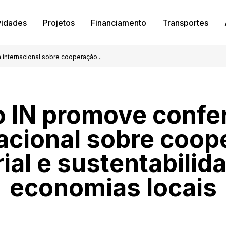
vidades
Projetos
Financiamento
Transportes
internacional sobre cooperação...
 IN promove confe
nacional sobre coop
rial e sustentabili
economias locais