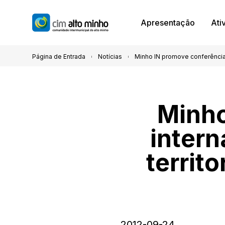
Apresentação
Ati
Página de Entrada
Notícias
Minho IN promove conferência 
Minho
inter
territo
2012-09-24