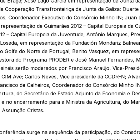
de Braga; Xosé Lago García em representação da Junta da 
da Cooperação Transfronteiriça da Junta da Galiza; Duarte 
os, Coordenador Executivo do Consórcio Minho IN; Juan L
representação de Guimarães 2012 – Capital Europeia da Cu
12 – Capital Europeia da Juventude; António Marques, Pre
r Losada, em representação da Fundación Mondariz Balnear
do Golfe do Norte de Portugal; Benito Vasquez, em repres
, Gestora do Programa PRODER e José Manuel Fernandes,
painéis serão moderados por Francisco Araújo, Vice-Presi
a CIM Ave; Carlos Neves, Vice presidente da CCDR-N; Álva
ancisco de Calheiros, Coordenador do Consórcio Minho IN
ertura, do Secretário de Estado Adjunto da Economia e De
e no encerramento para a Ministra da Agricultura, do Mar
 Assunção Cristas.
 conferência surge na sequência da participação, do Cons