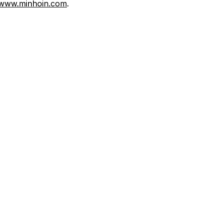
www.minhoin.com
.