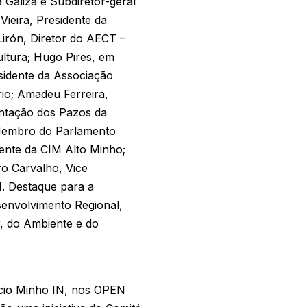
Galiza e Subdiretor-geral
Vieira, Presidente da
irón, Diretor do AECT –
ltura; Hugo Pires, em
sidente da Associação
io; Amadeu Ferreira,
entação dos Pazos da
 Membro do Parlamento
dente da CIM Alto Minho;
ro Carvalho, Vice
. Destaque para a
senvolvimento Regional,
, do Ambiente e do
órcio Minho IN, nos OPEN