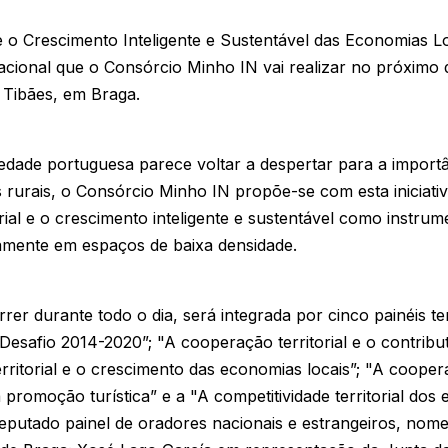
e o Crescimento Inteligente e Sustentável das Economias L
acional que o Consórcio Minho IN vai realizar no próximo d
 Tibães, em Braga.
dade portuguesa parece voltar a despertar para a importâ
rurais, o Consórcio Minho IN propõe-se com esta iniciati
rial e o crescimento inteligente e sustentável como instrum
amente em espaços de baixa densidade.
rrer durante todo o dia, será integrada por cinco painéis 
 Desafio 2014-2020”; "A cooperação territorial e o contrib
ritorial e o crescimento das economias locais”; "A cooperaç
 promoção turística” e a "A competitividade territorial dos 
 reputado painel de oradores nacionais e estrangeiros, no