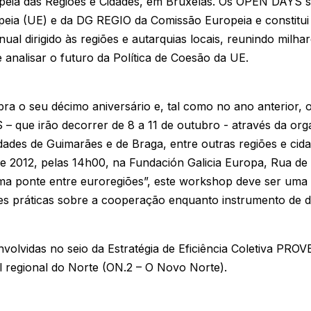
ia das Regiões e Cidades, em Bruxelas. Os OPEN DAYS sã
peia (UE) e da DG REGIO da Comissão Europeia e constitui
ual dirigido às regiões e autarquias locais, reunindo milhar
e analisar o futuro da Política de Coesão da UE.
lebra o seu décimo aniversário e, tal como no ano anterior,
– que irão decorrer de 8 a 11 de outubro - através da o
ades de Guimarães e de Braga, entre outras regiões e cida
e 2012, pelas 14h00, na Fundación Galicia Europa, Rua de l
a ponte entre euroregiões”, este workshop deve ser uma o
es práticas sobre a cooperação enquanto instrumento de d
envolvidas no seio da Estratégia de Eficiência Coletiva PR
 regional do Norte (ON.2 – O Novo Norte).