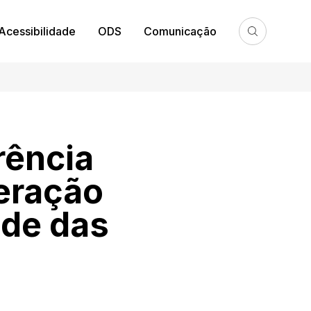
Acessibilidade
ODS
Comunicação
rência
eração
dade das