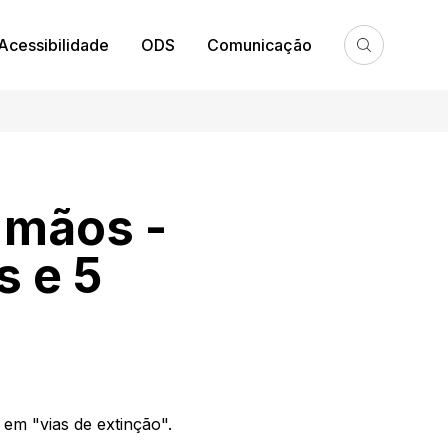
Acessibilidade
ODS
Comunicação
 mãos -
s e 5
 em "vias de extinção".