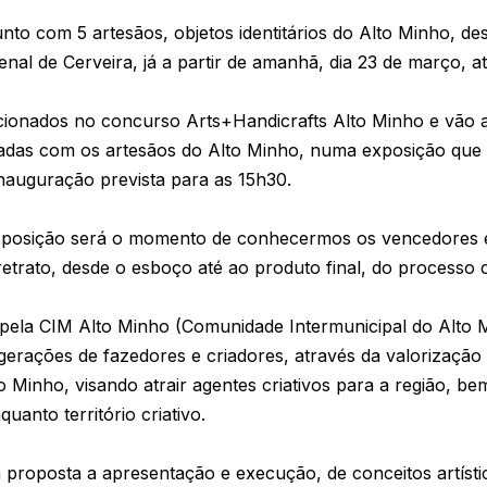
nto com 5 artesãos, objetos identitários do Alto Minho, de
al de Cerveira, já a partir de amanhã, dia 23 de março, at
ecionados no concurso Arts+Handicrafts Alto Minho e vão 
das com os artesãos do Alto Minho, numa exposição que 
inauguração prevista para as 15h30.
xposição será o momento de conhecermos os vencedores e
trato, desde o esboço até ao produto final, do processo cr
pela CIM Alto Minho (Comunidade Intermunicipal do Alto M
gerações de fazedores e criadores, através da valorização 
lto Minho, visando atrair agentes criativos para a região, b
anto território criativo.
 proposta a apresentação e execução, de conceitos artístic