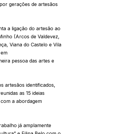
or gerações de artesãos
a a ligação do artesão ao
 Minho (Arcos de Valdevez,
a, Viana do Castelo e Vila
e em
meira pessoa das artes e
 artesãos identificados,
eunidas as 15 ideias
os com a abordagem
rabalho já amplamente
ultura” e Filipa Belo com o