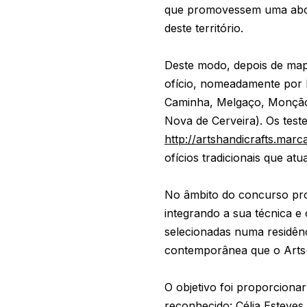
que promovessem uma abor
deste território.
Deste modo, depois de map
ofício, nomeadamente por h
Caminha, Melgaço, Monção,
Nova de Cerveira). Os tes
http://artshandicrafts.marc
ofícios tradicionais que at
No âmbito do concurso prop
integrando a sua técnica e 
selecionadas numa residên
contemporânea que o Arts
O objetivo foi proporcion
reconhecido: Célia Esteves