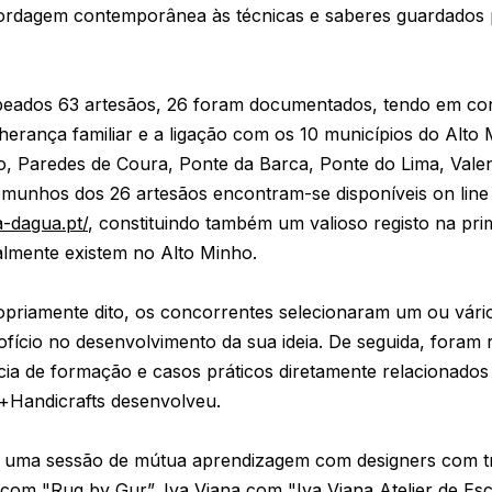
dagem contemporânea às técnicas e saberes guardados p
eados 63 artesãos, 26 foram documentados, tendo em cont
erança familiar e a ligação com os 10 municípios do Alto
 Paredes de Coura, Ponte da Barca, Ponte do Lima, Valenç
temunhos dos 26 artesãos encontram-se disponíveis on lin
a-dagua.pt/
, constituindo também um valioso registo na pri
ualmente existem no Alto Minho.
riamente dito, os concorrentes selecionaram um ou vários
ofício no desenvolvimento da sua ideia. De seguida, foram r
cia de formação e casos práticos diretamente relacionad
+Handicrafts desenvolveu.
ar uma sessão de mútua aprendizagem com designers com t
 com "Rug by Gur”, Iva Viana com "Iva Viana Atelier de Esc