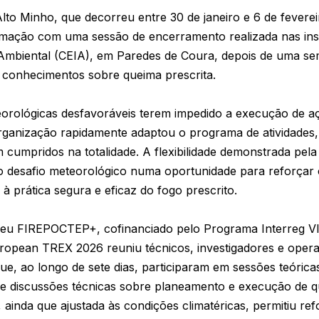
to Minho, que decorreu entre 30 de janeiro e 6 de fevere
amação com uma sessão de encerramento realizada nas ins
Ambiental (CEIA), em Paredes de Coura, depois de uma se
e conhecimentos sobre queima prescrita.
orológicas desfavoráveis terem impedido a execução de aç
rganização rapidamente adaptou o programa de atividades,
 cumpridos na totalidade. A flexibilidade demonstrada pela
 o desafio meteorológico numa oportunidade para reforçar
à prática segura e eficaz do fogo prescrito.
peu FIREPOCTEP+, cofinanciado pelo Programa Interreg V
opean TREX 2026 reuniu técnicos, investigadores e opera
ue, ao longo de sete dias, participaram em sessões teórica
 e discussões técnicas sobre planeamento e execução de qu
 ainda que ajustada às condições climatéricas, permitiu re