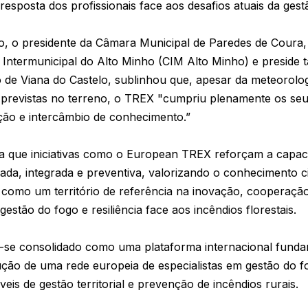
resposta dos profissionais face aos desafios atuais da gest
, o presidente da Câmara Municipal de Paredes de Coura,
ntermunicipal do Alto Minho (CIM Alto Minho) e preside t
to de Viana do Castelo, sublinhou que, apesar da meteorolog
 previstas no terreno, o TREX "cumpriu plenamente os seu
ação e intercâmbio de conhecimento.”
a que iniciativas como o European TREX reforçam a capaci
ada, integrada e preventiva, valorizando o conhecimento ci
como um território de referência na inovação, cooperação
estão do fogo e resiliência face aos incêndios florestais.
se consolidado como uma plataforma internacional funda
rução de uma rede europeia de especialistas em gestão do f
veis de gestão territorial e prevenção de incêndios rurais.