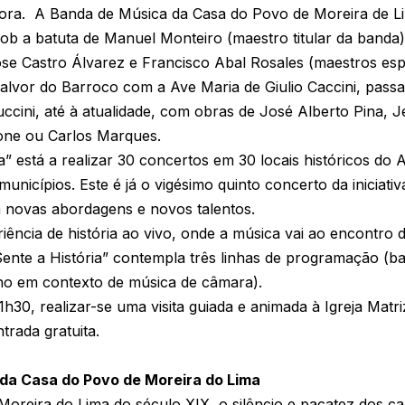
ncora. A Banda de Música da Casa do Povo de Moreira de 
ob a batuta de Manuel Monteiro (maestro titular da banda) e
ose Castro Álvarez e Francisco Abal Rosales (maestros esp
 alvor do Barroco com a Ave Maria de Giulio Caccini, pass
ini, até à atualidade, com obras de José Alberto Pina, Je
one ou Carlos Marques.
ria” está a realizar 30 concertos em 30 locais históricos do
unicípios. Este é já o vigésimo quinto concerto da iniciati
 novas abordagens e novos talentos.
iência de história ao vivo, onde a música vai ao encontro d
Sente a História” contempla três linhas de programação (ba
nho em contexto de música de câmara).
h30, realizar-se uma visita guiada e animada à Igreja Matri
trada gratuita.
da Casa do Povo de Moreira do Lima
reira do Lima do século XIX, o silêncio e pacatez dos ca