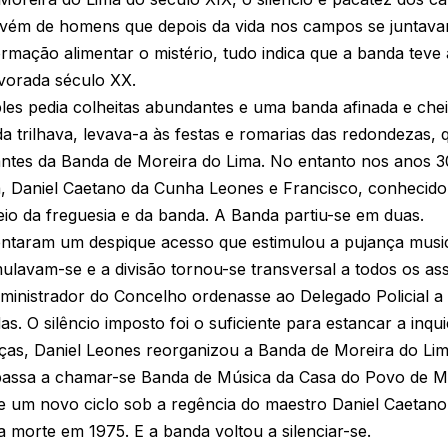
aivém de homens que depois da vida nos campos se juntava
rmação alimentar o mistério, tudo indica que a banda tev
lvorada século XX.
s pedia colheitas abundantes e uma banda afinada e cheia
trilhava, levava-a às festas e romarias das redondezas, 
antes da Banda de Moreira do Lima. No entanto nos anos 30
a, Daniel Caetano da Cunha Leones e Francisco, conhecid
eio da freguesia e da banda. A Banda partiu-se em duas.
entaram um despique acesso que estimulou a pujança music
ulavam-se e a divisão tornou-se transversal a todos os ass
inistrador do Concelho ordenasse ao Delegado Policial a
s. O silêncio imposto foi o suficiente para estancar a inqu
as, Daniel Leones reorganizou a Banda de Moreira do Lima.
 passa a chamar-se Banda de Música da Casa do Povo de M
-se um novo ciclo sob a regência do maestro Daniel Caeta
a morte em 1975. E a banda voltou a silenciar-se.