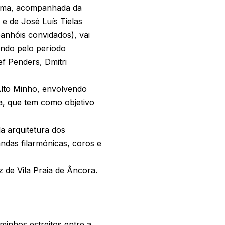
Lima, acompanhada da
 de José Luís Tielas
anhóis convidados), vai
ando pelo período
f Penders, Dmitri
 Alto Minho, envolvendo
va, que tem como objetivo
a arquitetura dos
ndas filarmónicas, coros e
z de Vila Praia de Âncora.
minhos estreitos entre a