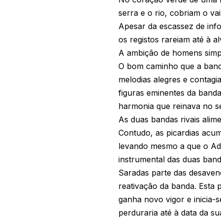
serra e o rio, cobriam o v
Apesar da escassez de info
os registos rareiam até à a
A ambição de homens simple
O bom caminho que a banda 
melodias alegres e contagi
figuras eminentes da band
harmonia que reinava no s
As duas bandas rivais alim
Contudo, as picardias acum
levando mesmo a que o Adm
instrumental das duas banda
Saradas parte das desavenç
reativação da banda. Esta
ganha novo vigor e inicia
perduraria até à data da su