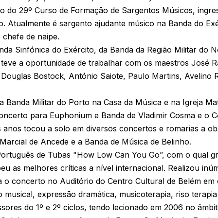
cado do 29º Curso de Formação de Sargentos Músicos, ingr
o. Atualmente é sargento ajudante músico na Banda do Exé
 chefe de naipe.
nda Sinfónica do Exército, da Banda da Região Militar do N
eve a oportunidade de trabalhar com os maestros José Raf
Douglas Bostock, António Saiote, Paulo Martins, Avelino
 Banda Militar do Porto na Casa da Música e na Igreja Ma
Concerto para Euphonium e Banda de Vladimir Cosma e o C
s anos tocou a solo em diversos concertos e romarias a o
arcial de Ancede e a Banda de Música de Belinho.
ortuguês de Tubas "How Low Can You Go”, com o qual gr
eu as melhores críticas a nível internacional. Realizou i
 o concerto no Auditório do Centro Cultural de Belém em 
 musical, expressão dramática, musicoterapia, riso terapia
ssores do 1º e 2º ciclos, tendo lecionado em 2006 no âmbit