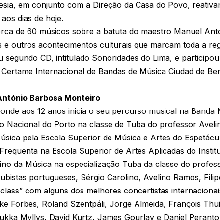
esia, em conjunto com a Direção da Casa do Povo, reativa
 aos dias de hoje.
rca de 60 músicos sobre a batuta do maestro Manuel Ant
s e outros acontecimentos culturais que marcam toda a re
segundo CD, intitulado Sonoridades do Lima, e participou
 I Certame Internacional de Bandas de Música Ciudad de B
António Barbosa Monteiro
 onde aos 12 anos inicia o seu percurso musical na Banda
o Nacional do Porto na classe de Tuba do professor Avel
úsica pela Escola Superior de Música e Artes do Espetácul
Frequenta na Escola Superior de Artes Aplicadas do Institu
no da Música na especialização Tuba da classe do profess
bistas portugueses, Sérgio Carolino, Avelino Ramos, Filip
class” com alguns dos melhores concertistas internacion
ike Forbes, Roland Szentpáli, Jorge Almeida, François Thui
 Jukka Myllys, David Kurtz, James Gourlay e Daniel Peranto