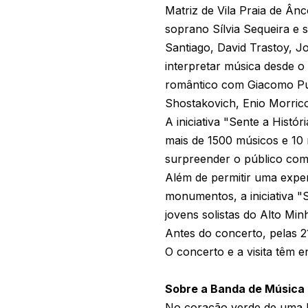
Matriz de Vila Praia de Â
soprano Sílvia Sequeira e s
Santiago, David Trastoy, J
interpretar música desde o
romântico com Giacomo Pucc
Shostakovich, Enio Morric
A iniciativa "Sente a Histó
mais de 1500 músicos e 10 m
surpreender o público com
Além de permitir uma exper
monumentos, a iniciativa "
jovens solistas do Alto Mi
Antes do concerto, pelas 21
O concerto e a visita têm en
Sobre a Banda de Música 
No coração verde de uma Mo