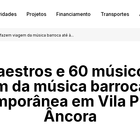
vidades
Projetos
Financiamento
Transportes
fazem viagem da música barroca até à...
aestros e 60 músic
m da música barroca
porânea em Vila P
Âncora