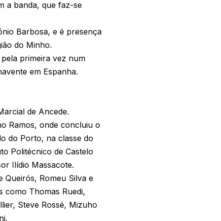
m a banda, que faz-se
ónio Barbosa, e é presença
gião do Minho.
 pela primeira vez num
enavente em Espanha.
 Marcial de Ancede.
ino Ramos, onde concluiu o
o do Porto, na classe do
to Politécnico de Castelo
or Ilídio Massacote.
e Queirós, Romeu Silva e
ais como Thomas Ruedi,
llier, Steve Rossé, Mizuho
ni.