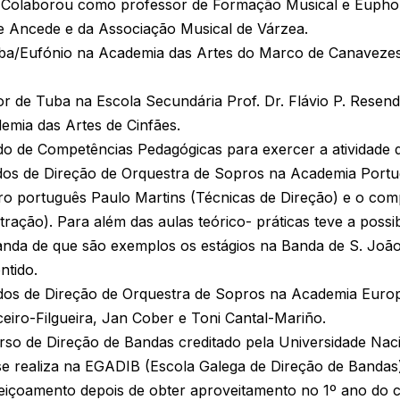
. Colaborou como professor de Formação Musical e Eupho
e Ancede e da Associação Musical de Várzea.
Tuba/Eufónio na Academia das Artes do Marco de Canavezes
 de Tuba na Escola Secundária Prof. Dr. Flávio P. Resend
emia das Artes de Cinfães.
ado de Competências Pedagógicas para exercer a atividade
dos de Direção de Orquestra de Sopros na Academia Port
o português Paulo Martins (Técnicas de Direção) e o com
ação). Para além das aulas teórico- práticas teve a possibi
anda de que são exemplos os estágios na Banda de S. Joã
ntido.
os de Direção de Orquestra de Sopros na Academia Europ
eiro-Filgueira, Jan Cober e Toni Cantal-Mariño.
rso de Direção de Bandas creditado pela Universidade Naci
 realiza na EGADIB (Escola Galega de Direção de Bandas)
eiçoamento depois de obter aproveitamento no 1º ano do c