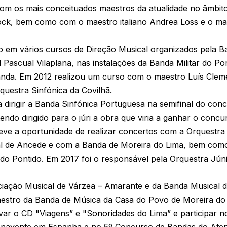
 com os mais conceituados maestros da atualidade no âmbit
ck, bem como com o maestro italiano Andrea Loss e o ma
vo em vários cursos de Direção Musical organizados pela 
Pascual Vilaplana, nas instalações da Banda Militar do Por
Banda. Em 2012 realizou um curso com o maestro Luís Clem
rquestra Sinfónica da Covilhã.
 dirigir a Banda Sinfónica Portuguesa na semifinal do co
endo dirigido para o júri a obra que viria a ganhar o concu
ve a oportunidade de realizar concertos com a Orquestra
l de Ancede e com a Banda de Moreira do Lima, bem como
do Pontido. Em 2017 foi o responsável pela Orquestra Jún
ociação Musical de Várzea – Amarante e da Banda Musical d
aestro da Banda de Música da Casa do Povo de Moreira do
var o CD "Viagens” e "Sonoridades do Lima” e participar n