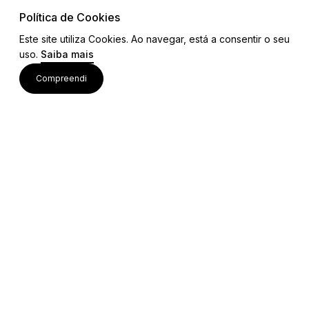
Política de Cookies
Este site utiliza Cookies. Ao navegar, está a consentir o seu
uso.
Saiba mais
Visite também
Compreendi
Acessos rápidos
Editais e Regulamentos
Procedimentos Concursais
Colaborações Institucionais