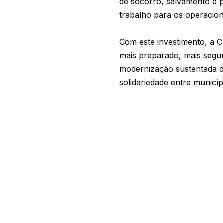
de socorro, salvamento e 
trabalho para os operacion
Com este investimento, a 
mais preparado, mais segur
modernização sustentada d
solidariedade entre municíp