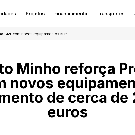
vidades
Projetos
Financiamento
Transportes
ão Civil com novos equipamentos num...
to Minho reforça P
om novos equipame
imento de cerca de 
euros