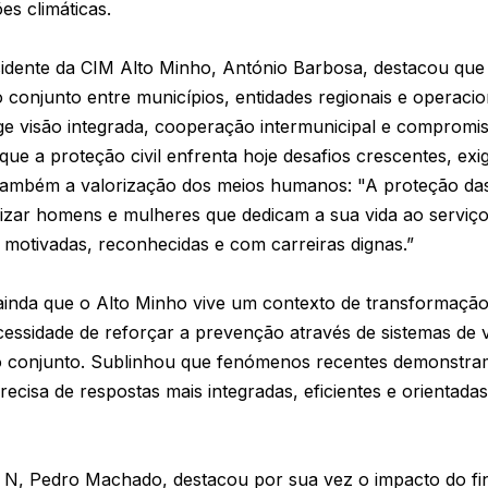
es climáticas.
idente da CIM Alto Minho, António Barbosa, destacou que 
o conjunto entre municípios, entidades regionais e operacio
ge visão integrada, cooperação intermunicipal e compromi
 que a proteção civil enfrenta hoje desafios crescentes, ex
também a valorização dos meios humanos: "A proteção d
rizar homens e mulheres que dedicam a sua vida ao serviç
 motivadas, reconhecidas e com carreiras dignas.”
inda que o Alto Minho vive um contexto de transformação 
cessidade de reforçar a prevenção através de sistemas de v
 conjunto. Sublinhou que fenómenos recentes demonstra
recisa de respostas mais integradas, eficientes e orientad
 N, Pedro Machado, destacou por sua vez o impacto do f