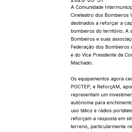
A Comunidade Intermunicip
Cineteatro dos Bombeiros V
destinados a reforçar a ca
bombeiros do território. A
Bombeiros e suas associaçõ
Federação dos Bombeiros d
e do Vice Presidente da C
Machado.
Os equipamentos agora cedi
POCTEP, e ReforçAM, apoi
representam um investimen
autónoma para enchimento d
uso tático e rádios portáte
reforçam a resposta em si
terreno, particularmente r