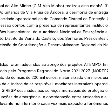
al do Alto Minho (CIM Alto Minho) realizou esta manhã, 3
oluntários de Vila Praia de Âncora, a cerimónia de entre
pacidade operacional da do Comando Distrital da Proteção 
 sessão contou com a presença de representantes instituci
es humanitárias, da Autoridade Nacional de Emergência e 
o Distrito de Viana do Castelo, dos Senhores Presidentes
omissão de Coordenação e Desenvolvimento Regional do N
dos foram adquiridos ao abrigo dos projetos ATEMPO, fina
ado pelo Programa Regional do Norte 2021 2027 (NORTE2
to de de mais de 200 mil euros, materializado em meios e
e cilindros de ar respirável, monitores interativos operac
is SIRESP destinados aos serviços municipais de proteção ci
tuações de emergência, a coordenação entre entidades e a
elevante num território cada vez mais exposto a fenómeno