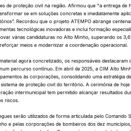
s de proteção civil na região. Afirmou que "a entrega de
nsformar se em soluções concretas e imediatamente aplic
ritórios”. Recordou que o projeto ATEMPO abrange centena
amentas tecnológicas inovadoras e inclui formação especia
ovar várias candidaturas no Alto Minho, superando os 3,6
a reforçar meios e modernizar a coordenação operacional.
material agora concretizado, os responsáveis destacaram 
num percurso contínuo. Em abril de 2025, a CIM Alto Min
quipamentos às corporações, consolidando uma estratégia 
 sistema de proteção civil do território. A cerimónia de hoj
ação intermunicipal tem permitido alcançar resultados d
s riscos.
egues serão utilizados de forma articulada pelo Comando 
inho e pelas corporações de bombeiros dos dez municípios