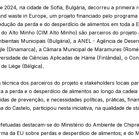
e 2024, na cidade de Sofia, Bulgária, decorreu a primeira 
and waste in Europe, um projeto financiado pelo programa
redução da perda e do desperdício de alimentos em toda a 
 do Alto Minho (CIM Alto Minho) são parceiros do projet
mbientais Municipais (Bulgária), a ANEL - Agência de Dese
Vejle (Dinamarca), a Câmara Municipal de Maramures (Romé
versidade de Ciências Aplicadas de Häme (Finlândia), o C
de Liège (Bélgica).
 técnica dos parceiros do projeto e stakeholders locais p
a a perda e o desperdício de alimentos ao longo da cadei
das de prevenção, e necessidades políticas, práticas, fina
na do Castelo, participou nesta iniciativa, na qualidade de 
efetuadas destacam-se do Ministério do Ambiente de Chipr
a da EU sobre perdas e desperdício de alimentos; e do Mi