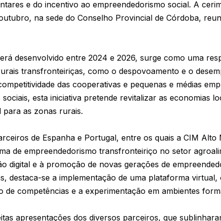
ntares e do incentivo ao empreendedorismo social. A ceri
 outubro, na sede do Conselho Provincial de Córdoba, reu
será desenvolvido entre 2024 e 2026, surge como uma respo
rurais transfronteiriças, como o despovoamento e o desem
competitividade das cooperativas e pequenas e médias em
ociais, esta iniciativa pretende revitalizar as economias l
l para as zonas rurais.
arceiros de Espanha e Portugal, entre os quais a CIM Alto 
ma de empreendedorismo transfronteiriço no setor agroali
ção digital e à promoção de novas gerações de empreended
tas, destaca-se a implementação de uma plataforma virtual,
to de competências e a experimentação em ambientes forma
itas apresentações dos diversos parceiros, que sublinhara