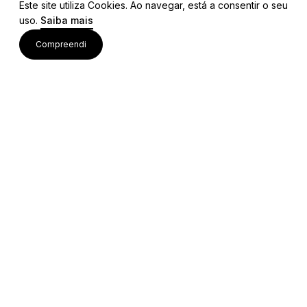
Este site utiliza Cookies. Ao navegar, está a consentir o seu
uso.
Saiba mais
Visite também
Compreendi
Acessos rápidos
Editais e Regulamentos
Procedimentos Concursais
Colaborações Institucionais
Bolsa de Ideias
Equipa Técnica