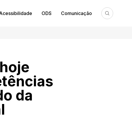
Acessibilidade
ODS
Comunicação
 hoje
etências
do da
l