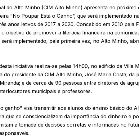
l do Alto Minho (CIM Alto Minho) apresenta no próximo di
ceira "No Poupar Está o Ganho”, que será implementado na
rês anos letivos de 2017 a 2020. Concebido em 2010 pela 
 objetivo de promover a literacia financeira na comunidade
o, será implementado, pela primeira vez, no Alto Minho, ab
sta iniciativa realiza-se pelas 14h00, no edifício da Villa
a do presidente da CIM Alto Minho, José Maria Costa; da 
Miranda; e de cerca de 90 pessoas entre diretores de agr
terlocutores municipais e professores.
o ganho” visa transmitir aos alunos do ensino básico do 
ra que se consciencializem da importância do dinheiro e po
itam a tomada de decisões corretas e informadas no futur
esponsáveis.