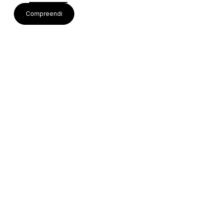
Visite também
Compreendi
Acessos rápidos
Editais e Regulamentos
Procedimentos Concursais
Colaborações Institucionais
Bolsa de Ideias
Equipa Técnica
Mapa do Site
Canal de Denúncias