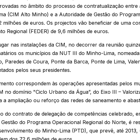
aprovadas no âmbito do processo de contratualização entr
ima (CIM Alto Minho) e a Autoridade de Gestão do Program
12 milhões de euros. Os projectos vão beneficiar de uma c
o Regional (FEDER) de 9,6 milhões de euros.
lugar nas instalações da CIM, no decorrer da reunião quin
natários os municípios da NUT III do Minho-Lima, nomead
 Paredes de Coura, Ponte da Barca, Ponte de Lima, Valenç
tados pelos seus presidentes.
iamento correspondem às operações apresentadas pelos mun
 no domínio "Ciclo Urbano da Água”, do Eixo III – Valoriz
ara a ampliação ou reforço das redes de saneamento e abas
go do contrato de delegação de competências celebrado, 
 Gestão do Programa Operacional Regional do Norte, é re
esenvolvimento do Minho-Lima (PTD), que prevê, até 2013,
dem dos 72,6 milhões de euros.