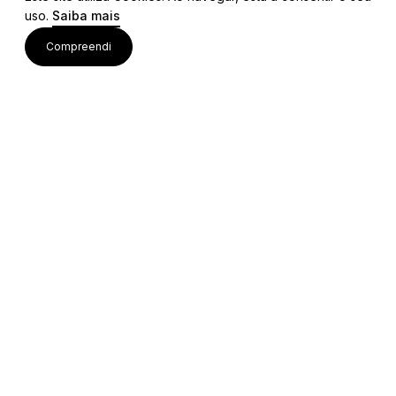
uso.
Saiba mais
Visite também
Compreendi
Acessos rápidos
Editais e Regulamentos
Procedimentos Concursais
Colaborações Institucionais
Bolsa de Ideias
Equipa Técnica
Mapa do Site