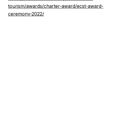
tourism/awards/charter-award/ecst-award-
ceremony-2022/