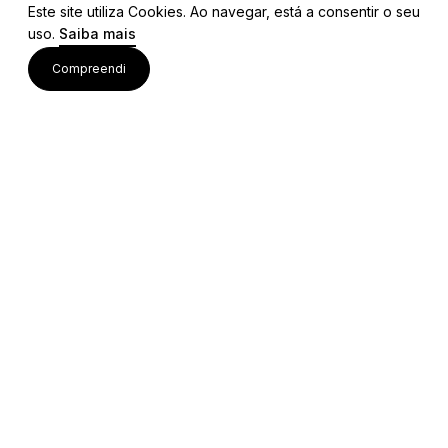
Este site utiliza Cookies. Ao navegar, está a consentir o seu
uso.
Saiba mais
Visite também
Compreendi
Acessos rápidos
Editais e Regulamentos
Procedimentos Concursais
Colaborações Institucionais
Bolsa de Ideias
Equipa Técnica