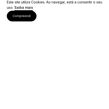
Este site utiliza Cookies. Ao navegar, está a consentir o seu
uso.
Saiba mais
Visite também
Compreendi
Acessos rápidos
Editais e Regulamentos
Procedimentos Concursais
Colaborações Institucionais
Bolsa de Ideias
Equipa Técnica