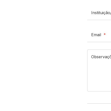
Instituiçã
Email
*
Observaç