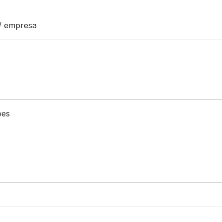
o/ empresa
ões