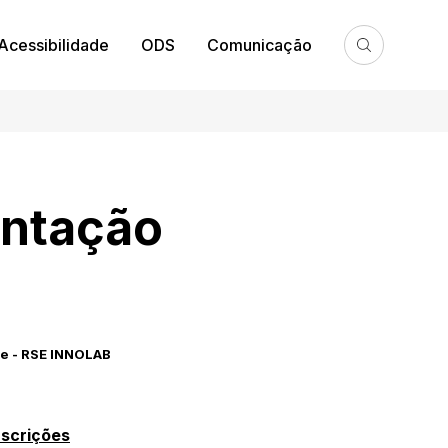
Acessibilidade
ODS
Comunicação
entação
te - RSE INNOLAB
nscrições