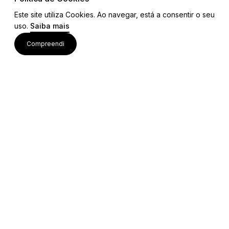
Este site utiliza Cookies. Ao navegar, está a consentir o seu
uso.
Saiba mais
Visite também
Compreendi
Acessos rápidos
Editais e Regulamentos
Procedimentos Concursais
Colaborações Institucionais
Bolsa de Ideias