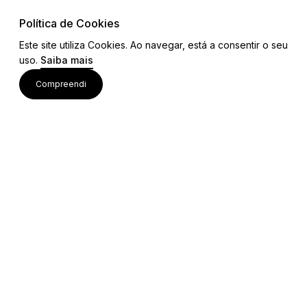
Política de Cookies
Este site utiliza Cookies. Ao navegar, está a consentir o seu
Visite também
uso.
Saiba mais
Compreendi
Acessos rápidos
Editais e Regulamentos
Procedimentos Concursais
Colaborações Institucionais
Bolsa de Ideias